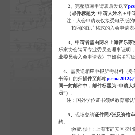
2、
完整填写申请表后发送至
pc
（邮件标题为“
申请人姓名 + 
注：入会申请表仅接受电子版的申
拍照的图片格式的入会申请表
3
、
申请者需由两名
上海音乐家
乐家协会钢琴专业委员会理事证明
业委员会入会申请表》中
如实填写
4
、
需发送相应申报所需材料（身
书等）的
扫描件
至邮箱
pcsma2012@
同一封邮件中，邮件标题为“
申请人
员
”）。
注：国外学位证书须经教育部认
5
、
现场交纳
证件照2张及资格
约。
缴费地址：上海市静安区胶州路