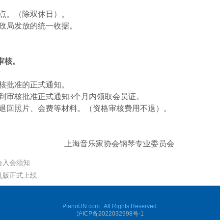
点。（除双休日）。
政局发放的统一收据。
审核。
核批准的正式通知。
到审核批准正式通知3个月内领取会员证。
退回照片、会费等材料。（资格审核费用不退）。
上海音乐家协会钢琴专业委员会
会入会须知
机版正式上线
PianoUN.com . All Rights Reserved.
沪ICP备2022032998号-1