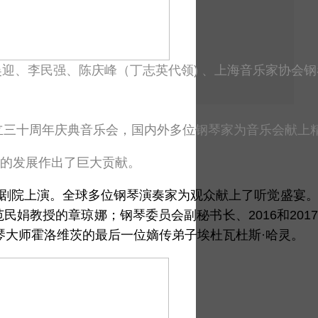
吴迎、李民强、
陈庆峰（丁志英代领) 、上海
音乐家协会钢
立三十周年庆典音乐会，国内外多位钢琴家为音乐会献上
的发展作出了巨大贡献。
大剧院上演。全球多位钢琴演奏家为观众献上了听觉盛宴
娟教授的章琼娜；钢琴委员会副秘书长、2016和201
琴大师霍洛维茨的最后一位嫡传弟子埃杜瓦杜斯·哈灵。