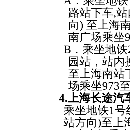
A
．乘坐地铁
路站下车
,
站
向
)
至上海
南广场乘坐
B
．乘坐地铁
园站，站内
至上海南站
场乘坐
973
4.
上海长途汽
乘坐地铁
1
号
站方向
)
至上