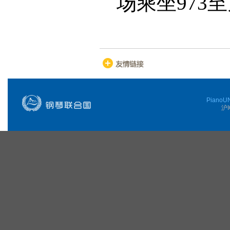
场乘坐
973
至
PianoUN
沪I