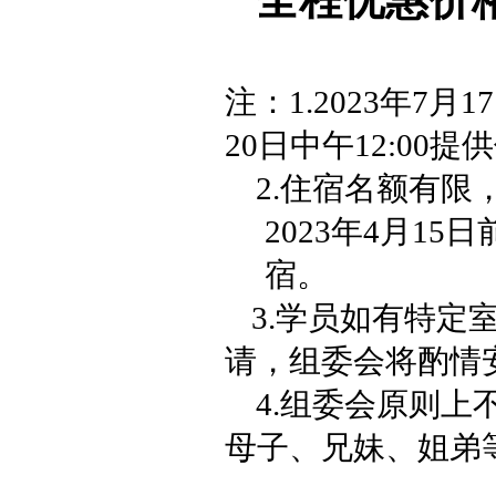
全程
优惠价
注
：
1.
2023年
7月
17
20
日中午
12:00
2.
住宿名额有限
20
23
年
4
月
15
日
宿。
3.
学员如有特定
请，组委会将酌情
4.组委会原则
母子、兄妹、姐弟